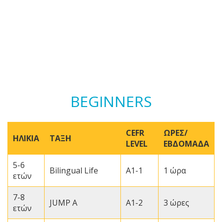
BEGINNERS
CEFR
ΩΡΕΣ/
ΗΛΙΚΙΑ
ΤΑΞΗ
LEVEL
ΕΒΔΟΜΑΔΑ
5-6
Bilingual Life
A1-1
1 ώρα
ετών
7-8
JUMP A
A1-2
3 ώρες
ετών