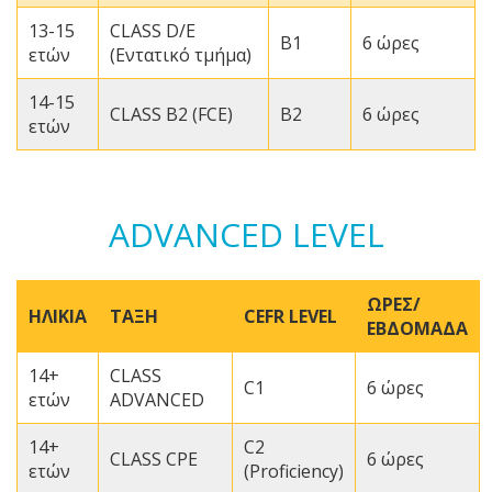
13-15
CLASS D/E
Β1
6 ώρες
ετών
(Εντατικό τμήμα)
14-15
CLASS B2 (FCE)
B2
6 ώρες
ετών
ADVANCED LEVEL
ΩΡΕΣ/
ΗΛΙΚΙΑ
ΤΑΞΗ
CEFR LEVEL
ΕΒΔΟΜΑΔΑ
14+
CLASS
C1
6 ώρες
ετών
ADVANCED
14+
C2
CLASS CPE
6 ώρες
ετών
(Proficiency)